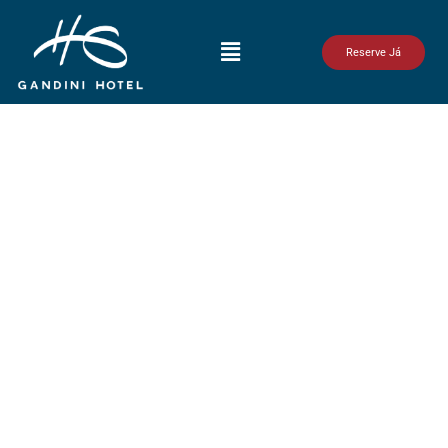
o
conteúdo
Reserve Já
O Equilíbrio Perfeito Entre
Conforto,
Produtividade e Lazer
Conecte-se com a paz do interior de SP.